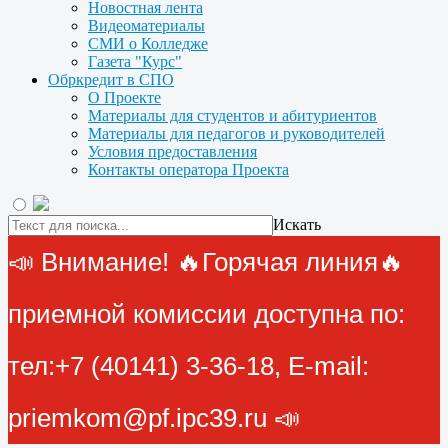
Новостная лента
Видеоматериалы
СМИ о Колледже
Газета "Курс"
Обркредит в СПО
О Проекте
Материалы для студентов и абитуриентов
Материалы для педагогов и руководителей
Условия предоставления
Контакты оператора Проекта
Искать
📣 Внимание! 🔥Горячая линия🔥
приемной комиссии доступна по:
тел:+7 (40141) 3-36-18, E-mail:
priemkom@pf.ipc39.ru 📣