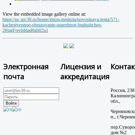
View the embedded image gallery online at:
https://pc.ipc39.ru/home/zhizn-instituta/novostnaya-lenta/571-
kachestvennoe-obrazovanie-uspeshnoe-budushchee-
2#sigFreeIddad0ab02a1
Электронная
Лицензия и
Конта
почта
аккредитация
Россия, 238
Калинингра
обл.,
Черняховск
н., г.Чернях
пер.Суворо
дом №2