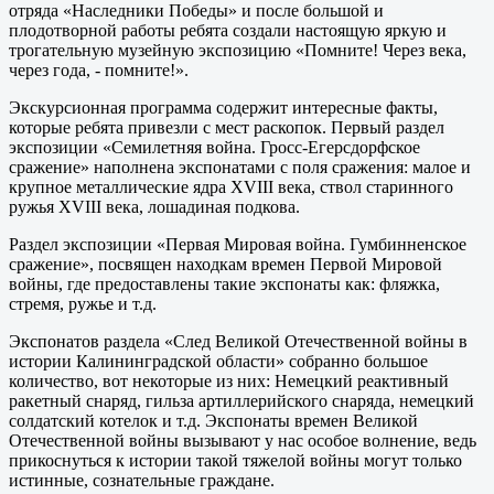
отряда «Наследники Победы» и после большой и
плодотворной работы ребята создали настоящую яркую и
трогательную музейную экспозицию «Помните! Через века,
через года, - помните!».
Экскурсионная программа содержит интересные факты,
которые ребята привезли с мест раскопок. Первый раздел
экспозиции «Семилетняя война. Гросс-Егерсдорфское
сражение» наполнена экспонатами с поля сражения: малое и
крупное металлические ядра XVIII века, ствол старинного
ружья XVIII века, лошадиная подкова.
Раздел экспозиции «Первая Мировая война. Гумбинненское
сражение», посвящен находкам времен Первой Мировой
войны, где предоставлены такие экспонаты как: фляжка,
стремя, ружье и т.д.
Экспонатов раздела «След Великой Отечественной войны в
истории Калининградской области» собранно большое
количество, вот некоторые из них: Немецкий реактивный
ракетный снаряд, гильза артиллерийского снаряда, немецкий
солдатский котелок и т.д. Экспонаты времен Великой
Отечественной войны вызывают у нас особое волнение, ведь
прикоснуться к истории такой тяжелой войны могут только
истинные, сознательные граждане.