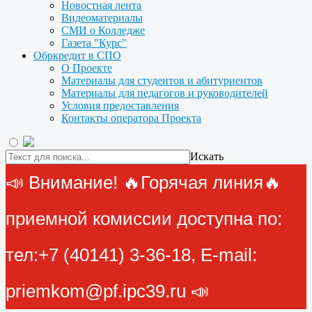
Новостная лента
Видеоматериалы
СМИ о Колледже
Газета "Курс"
Обркредит в СПО
О Проекте
Материалы для студентов и абитуриентов
Материалы для педагогов и руководителей
Условия предоставления
Контакты оператора Проекта
Искать
📣 Внимание! 🔥Горячая линия🔥
приемной комиссии доступна по:
тел:+7 (40141) 3-36-18, E-mail:
priemkom@pf.ipc39.ru 📣