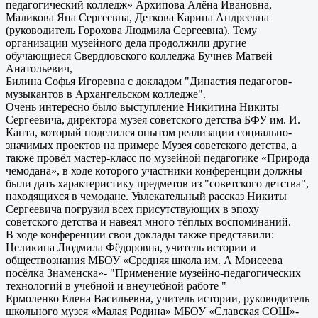
педагогический колледж» Архипова Алёна Ивановна,
Маликова Яна Сергеевна, Деткова Карина Андреевна
(руководитель Горохова Людмила Сергеевна). Тему
организации музейного дела продолжили другие
обучающиеся Свердловского колледжа Бучнев Матвей
Анатольевич,
Билина Софья Игоревна с докладом "Династия педагогов-
музыкантов в Архангельском колледже".
Очень интересно было выступление Никитина Никиты
Сергеевича, директора музея советского детства БФУ им. И.
Канта, который поделился опытом реализации социально-
значимых проектов на примере Музея советского детства, а
также провёл мастер-класс по музейной педагогике «Природа
чемодана», в ходе которого участники конференции должны
были дать характеристику предметов из "советского детства",
находящихся в чемодане. Увлекательный рассказ Никиты
Сергеевича погрузил всех присутствующих в эпоху
советского детства и навеял много тёплых воспоминаний.
В ходе конференции свои доклады также представили:
Целикина Людмила Фёдоровна, учитель истории и
обществознания МБОУ «Средняя школа им. А Моисеева
посёлка Знаменска»- "Применение музейно-педагогических
технологий в учебной и внеучебной работе "
Ермоленко Елена Васильевна, учитель истории, руководитель
школьного музея «Малая Родина» МБОУ «Славская СОШ»-