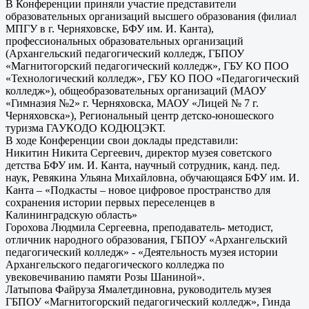
В Конференции приняли участие представители
образовательных организаций высшего образования (филиал
МПГУ в г. Черняховске, БФУ им. И. Канта),
профессиональных образовательных организаций
(Архангельский педагогический колледж, ГБПОУ
«Магнитогорский педагогический колледж», ГБУ КО ПОО
«Технологический колледж», ГБУ КО ПОО «Педагогический
колледж»), общеобразовательных организаций (МАОУ
«Гимназия №2» г. Черняховска, МАОУ «Лицей № 7 г.
Черняховска»), Региональный центр детско-юношеского
туризма ГАУКОДО КОДЮЦЭКТ.
В ходе Конференции свои доклады представили:
Никитин Никита Сергеевич, директор музея советского
детства БФУ им. И. Канта, научный сотрудник, канд. пед.
наук, Ревякина Ульяна Михайловна, обучающаяся БФУ им. И.
Канта – «Подкасты – новое цифровое пространство для
сохранения истории первых переселенцев в
Калининградскую область»
Горохова Людмила Сергеевна, преподаватель- методист,
отличник народного образования, ГБПОУ «Архангельский
педагогический колледж» - «Деятельность музея истории
Архангельского педагогического колледжа по
увековечиванию памяти Розы Шаниной».
Латыпова Файруза Ямалетдиновна, руководитель музея
ГБПОУ «Магнитогорский педагогический колледж», Гинда