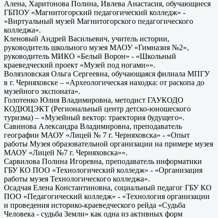
Алена, Харитонова Полина, Ивлева Анастасия, обучающиеся
ГБПОУ «Магнитогорский педагогический колледж» -
«Виртуальный музей Магнитогорского педагогического
колледжа».
Кленовый Андрей Васильевич, учитель истории,
руководитель школьного музея МАОУ «Гимназия №2»,
руководитель МИКО «Белый Ворон» - «Школьный
краеведческий проект «Музей под ногами»».
Волязловская Ольга Сергеевна, обучающаяся филиала МПГУ
в г. Черняховске – «Археологическая находка: от раскопа до
музейного экспоната».
Голотенко Юлия Владимировна, методист ГАУКОДО
КОДЮЦЭКТ (Региональный центр детско-юношеского
туризма) – «Музейный вектор: траектория будущего».
Савинова Александра Владимировна, преподаватель
географии МАОУ «Лицей № 7 г. Черняховска» - «Опыт
работы Музея образовательной организации на примере музея
МАОУ «Лицей №7 г. Черняховска»».
Сарвилова Полина Игоревна, преподаватель информатики
ГБУ КО ПОО «Технологический колледж» - «Организация
работы музея Технологического колледжа».
Осадчая Елена Константиновна, социальный педагог ГБУ КО
ПОО «Педагогический колледж» - «Технология организации
и проведения историко-краеведческого рейда «Судьба
Человека - судьба Земли» как одна из активных форм