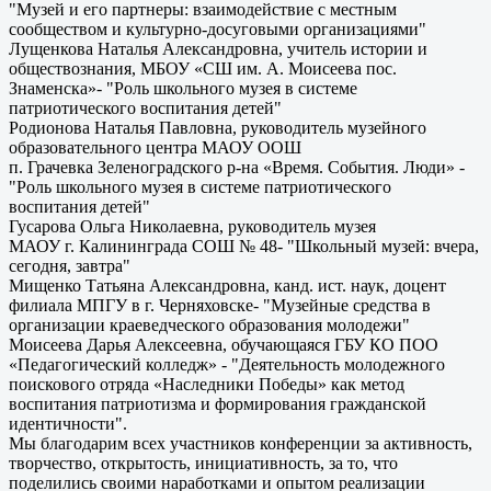
"Музей и его партнеры: взаимодействие с местным
сообществом и культурно-досуговыми организациями"
Лущенкова Наталья Александровна, учитель истории и
обществознания, МБОУ «СШ им. А. Моисеева пос.
Знаменска»- "Роль школьного музея в системе
патриотического воспитания детей"
Родионова Наталья Павловна, руководитель музейного
образовательного центра МАОУ ООШ
п. Грачевка Зеленоградского р-на «Время. События. Люди» -
"Роль школьного музея в системе патриотического
воспитания детей"
Гусарова Ольга Николаевна, руководитель музея
МАОУ г. Калининграда СОШ № 48- "Школьный музей: вчера,
сегодня, завтра"
Мищенко Татьяна Александровна, канд. ист. наук, доцент
филиала МПГУ в г. Черняховске- "Музейные средства в
организации краеведческого образования молодежи"
Моисеева Дарья Алексеевна, обучающаяся ГБУ КО ПОО
«Педагогический колледж» - "Деятельность молодежного
поискового отряда «Наследники Победы» как метод
воспитания патриотизма и формирования гражданской
идентичности".
Мы благодарим всех участников конференции за активность,
творчество, открытость, инициативность, за то, что
поделились своими наработками и опытом реализации