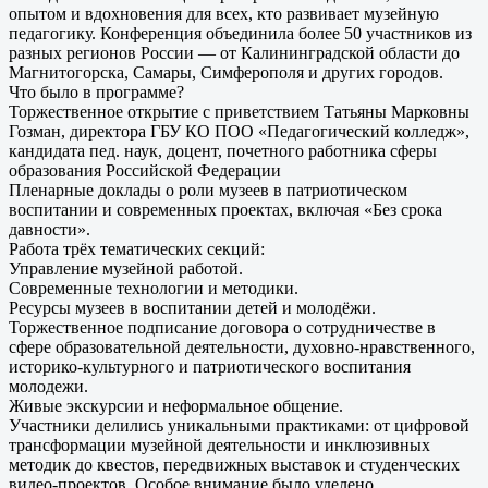
опытом и вдохновения для всех, кто развивает музейную
педагогику. Конференция объединила более 50 участников из
разных регионов России — от Калининградской области до
Магнитогорска, Самары, Симферополя и других городов.
Что было в программе?
Торжественное открытие с приветствием Татьяны Марковны
Гозман, директора ГБУ КО ПОО «Педагогический колледж»,
кандидата пед. наук, доцент, почетного работника сферы
образования Российской Федерации
Пленарные доклады о роли музеев в патриотическом
воспитании и современных проектах, включая «Без срока
давности».
Работа трёх тематических секций:
Управление музейной работой.
Современные технологии и методики.
Ресурсы музеев в воспитании детей и молодёжи.
Торжественное подписание договора о сотрудничестве в
сфере образовательной деятельности, духовно-нравственного,
историко-культурного и патриотического воспитания
молодежи.
Живые экскурсии и неформальное общение.
Участники делились уникальными практиками: от цифровой
трансформации музейной деятельности и инклюзивных
методик до квестов, передвижных выставок и студенческих
видео-проектов. Особое внимание было уделено