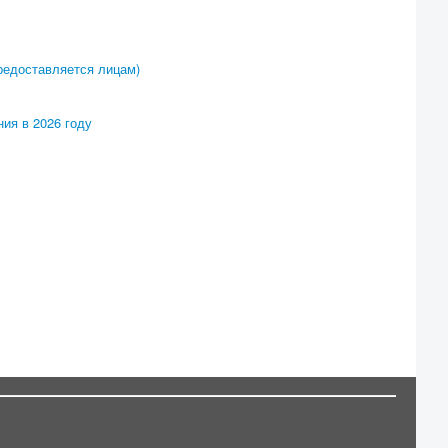
редоставляется лицам)
ия в 2026 году
Россия, 238151, Калининградская обл.,