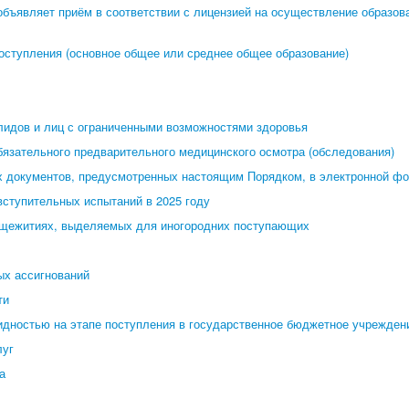
 объявляет приём в соответствии с лицензией на осуществление образо
поступления (основное общее или среднее общее образование)
лидов и лиц с ограниченными возможностями здоровья
язательного предварительного медицинского осмотра (обследования)
х документов, предусмотренных настоящим Порядком, в электронной ф
вступительных испытаний в 2025 году
общежитиях, выделяемых для иногородних поступающих
ых ассигнований
ти
лидностью на этапе поступления в государственное бюджетное учрежден
луг
а