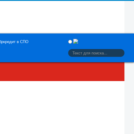
бркредит в СПО
Иска
 (40141) 3-36-18, E-mail: