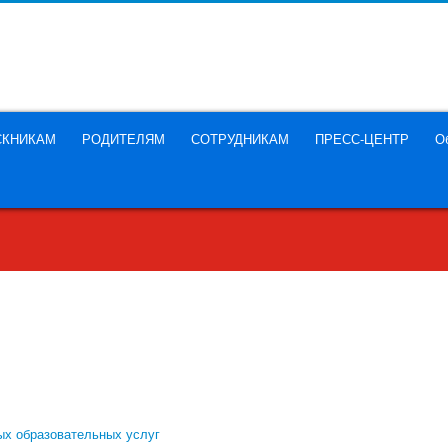
СКНИКАМ
РОДИТЕЛЯМ
СОТРУДНИКАМ
ПРЕСС-ЦЕНТР
О
иемной комиссии доступна по: тел:+7
ных образовательных услуг