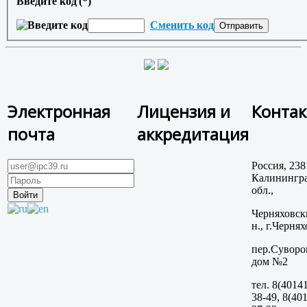
Введите код
(*)
Сменить код
Электронная
Лицензия и
Конта
почта
аккредитация
Россия, 238
Калинингра
обл.,
Черняховск
н., г.Чернях
пер.Суворо
дом №2
тел. 8(40141
38-49, 8(401