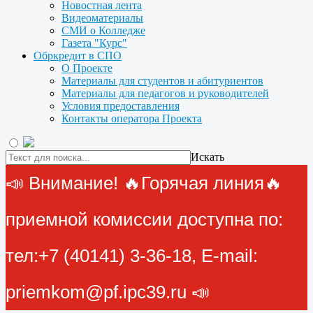
Новостная лента
Видеоматериалы
СМИ о Колледже
Газета "Курс"
Обркредит в СПО
О Проекте
Материалы для студентов и абитуриентов
Материалы для педагогов и руководителей
Условия предоставления
Контакты оператора Проекта
Искать
📣 Внимание! 🔥Горячая линия🔥
приемной комиссии доступна по:
тел:+7 (40141) 3-36-18, E-mail:
priemkom@pf.ipc39.ru 📣