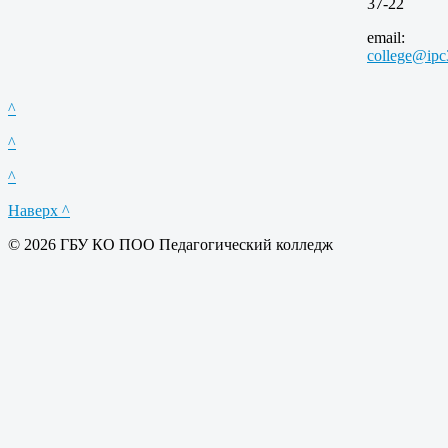
37-22
email:
college@ipc
^
^
^
Наверх ^
© 2026 ГБУ КО ПОО Педагогический колледж