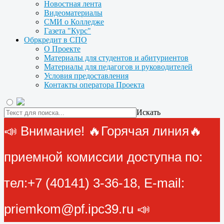
Новостная лента
Видеоматериалы
СМИ о Колледже
Газета "Курс"
Обркредит в СПО
О Проекте
Материалы для студентов и абитуриентов
Материалы для педагогов и руководителей
Условия предоставления
Контакты оператора Проекта
Искать
📣 Внимание! 🔥Горячая линия🔥
приемной комиссии доступна по:
тел:+7 (40141) 3-36-18, E-mail:
priemkom@pf.ipc39.ru 📣