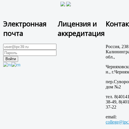
Электронная
Лицензия и
Конта
почта
аккредитация
Россия, 238
Калинингра
обл.,
Черняховск
н., г.Чернях
пер.Суворо
дом №2
тел. 8(40141
38-49, 8(401
37-22
email:
college@ipc