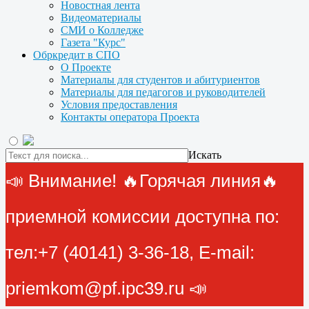
Новостная лента
Видеоматериалы
СМИ о Колледже
Газета "Курс"
Обркредит в СПО
О Проекте
Материалы для студентов и абитуриентов
Материалы для педагогов и руководителей
Условия предоставления
Контакты оператора Проекта
Искать
📣 Внимание! 🔥Горячая линия🔥
приемной комиссии доступна по:
тел:+7 (40141) 3-36-18, E-mail:
priemkom@pf.ipc39.ru 📣