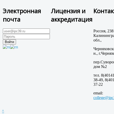
Электронная
Лицензия и
Конта
почта
аккредитация
Россия, 238
Калинингра
обл.,
Черняховск
н., г.Чернях
пер.Суворо
дом №2
тел. 8(40141
38-49, 8(401
37-22
email:
college@ipc
^