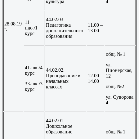
культура
4
44.02.03
11-
28.08.19
Педагогика
11.00 –
пдо./1
г.
дополнительного
13.00
курс
образования
общ. № 1
ул.
41-шк./4
44.02.02.
Пионерская,
курс
Преподавание в
12.00 –
12
начальных
14.00
33-шк./3
общ. №2
классах
курс
ул. Суворова,
4
44.02.01
Дошкольное
образование
общ. № 1