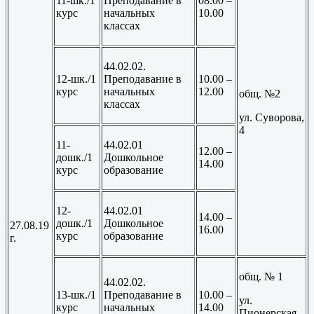
11-шк./1
Преподавание в
08.00 –
курс
начальных
10.00
классах
44.02.02.
12-шк./1
Преподавание в
10.00 –
курс
начальных
12.00
общ. №2
классах
ул. Суворова,
4
11-
44.02.01
12.00 –
дошк./1
Дошкольное
14.00
курс
образование
12-
44.02.01
14.00 –
дошк./1
Дошкольное
27.08.19
16.00
курс
образование
г.
общ. № 1
44.02.02.
13-шк./1
Преподавание в
10.00 –
ул.
курс
начальных
14.00
Пионерская,