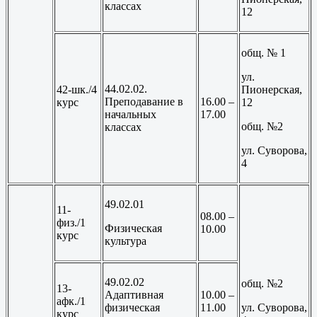
классах
12
общ. № 1
ул.
44.02.02.
42-шк./4
Пионерская,
Преподавание в
16.00 –
курс
12
начальных
17.00
общ. №2
классах
ул. Суворова,
4
49.02.01
11-
08.00 –
физ./1
Физическая
10.00
курс
культура
49.02.02
общ. №2
13-
Адаптивная
10.00 –
афк./1
физическая
11.00
ул. Суворова,
курс