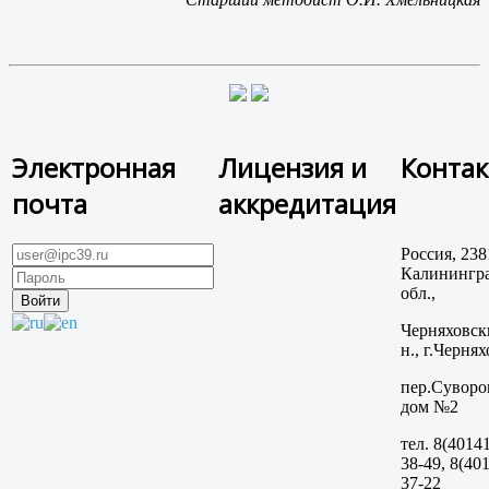
Электронная
Лицензия и
Конта
почта
аккредитация
Россия, 238
Калинингра
обл.,
Черняховск
н., г.Чернях
пер.Суворо
дом №2
тел. 8(40141
38-49, 8(401
37-22