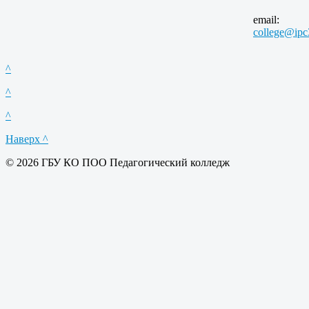
email:
college@ipc
^
^
^
Наверх ^
© 2026 ГБУ КО ПОО Педагогический колледж