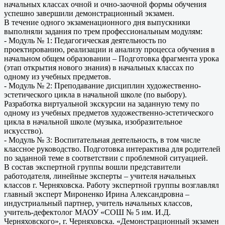
начальных классах очной и очно-заочной формы обучения
успешно завершили демонстрационный экзамен.
В течение одного экзаменационного дня выпускники
выполняли задания по трем профессиональным модулям:
- Модуль № 1: Педагогическая деятельность по
проектированию, реализации и анализу процесса обучения в
начальном общем образовании – Подготовка фрагмента урока
(этап открытия нового знания) в начальных классах по
одному из учебных предметов.
- Модуль № 2: Преподавание дисциплин художественно-
эстетического цикла в начальной школе (по выбору).
Разработка виртуальной экскурсии на заданную тему по
одному из учебных предметов художественно-эстетического
цикла в начальной школе (музыка, изобразительное
искусство).
-
Модуль № 3: Воспитательная деятельность, в том числе
классное руководство. Подготовка интерактива для родителей
по заданной теме в соответствии с проблемной ситуацией.
В состав экспертной группы вошли представители
работодателя, линейные эксперты – учителя начальных
классов г. Черняховска. Работу экспертной группы возглавлял
главный эксперт Мироненко Ирина Александровна –
индустриальный партнер, учитель начальных классов,
учитель-дефектолог МАОУ «СОШ № 5 им. И.Д.
Черняховского», г. Черняховска. «Демонстрационный экзамен