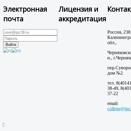
Электронная
Лицензия и
Конта
почта
аккредитация
Россия, 238
Калинингра
обл.,
Черняховск
н., г.Чернях
пер.Суворо
дом №2
тел. 8(40141
38-49, 8(401
37-22
email:
college@ipc
^