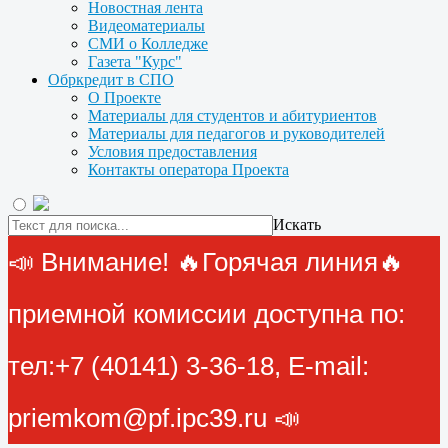
Новостная лента
Видеоматериалы
СМИ о Колледже
Газета "Курс"
Обркредит в СПО
О Проекте
Материалы для студентов и абитуриентов
Материалы для педагогов и руководителей
Условия предоставления
Контакты оператора Проекта
Искать
📣 Внимание! 🔥Горячая линия🔥
приемной комиссии доступна по:
тел:+7 (40141) 3-36-18, E-mail:
priemkom@pf.ipc39.ru 📣