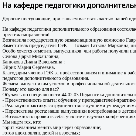
На кафедре педагогики дополнитель
Дорогие поступающие, приглашаем вас стать частью нашей в
На кафедре педагогики дополнительного образования состоял
престиж направления!
Возглавила государственную экзаменационную комиссию Гав
Заместитель председателя ГЭК — Гозман Татьяна Марковна, 
Особо хочется отметить выпускников, чьи работы получили н
Седова Дарья Михайловна;
Банюкова Диана Валерьевна ;
Эйрих Мария Сергеевна.
Благодарим членов ГЭК за профессионализм и внимание к раб
педагогов дополнительного образования.
Желаем выпускникам успехов в профессиональной деятельност
Почему это важно для вас?
Обучаясь по специальности 44.02.03 Педагогика дополнительно
- Преемственность опыта: обучение у преподавателей‑практико
- Реальную практику: сотрудничество с лучшими учреждениями
- Перспективы роста: наши выпускники востребованы в детских
- Возможность проявить себя: участие в научных конференциях
Мы ищем тех, кто:
горит желанием менять мир через образование;
готов вдохновлять детей и взрослых;