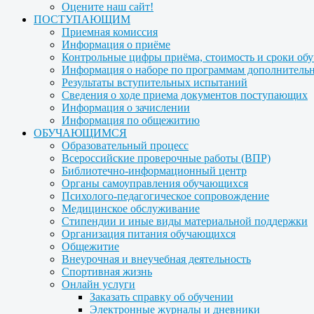
Оцените наш сайт!
ПОСТУПАЮЩИМ
Приемная комиссия
Информация о приёме
Контрольные цифры приёма, стоимость и сроки об
Информация о наборе по программам дополнительн
Результаты вступительных испытаний
Сведения о ходе приема документов поступающих
Информация о зачислении
Информация по общежитию
ОБУЧАЮЩИМСЯ
Образовательный процесс
Всероссийские проверочные работы (ВПР)
Библиотечно-информационный центр
Органы самоуправления обучающихся
Психолого-педагогическое сопровождение
Медицинское обслуживание
Стипендии и иные виды материальной поддержки
Организация питания обучающихся
Общежитие
Внеурочная и внеучебная деятельность
Спортивная жизнь
Онлайн услуги
Заказать справку об обучении
Электронные журналы и дневники