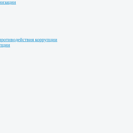
анизации
противодействия коррупции
упции