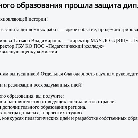
ного образования прошла защита ди
дохновляющей истории!
ась защита дипломных работ — яркое событие, продемонстриро
рилова Татьяна Владимировна — директор МАУ ДО «ДЮЦ» г. Гу
директор ГБУ КО ПОО «Педагогический колледж».
аивысшую оценку комиссии:
отам выпускников! Отдельная благодарность научным руководит
и и реализации всех задуманных идей!
го образования, вы получите:
в и наставничество от ведущих специалистов отрасли.
 дополнительного образования региона.
 центрах, школах, творческих студиях.
, конкурсах педагогических идей и разработке собственных обр