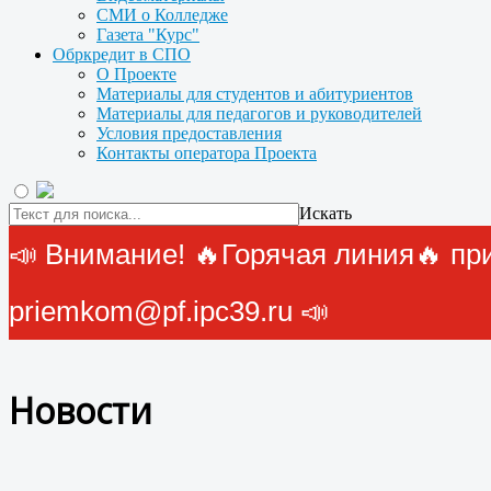
СМИ о Колледже
Газета "Курс"
Обркредит в СПО
О Проекте
Материалы для студентов и абитуриентов
Материалы для педагогов и руководителей
Условия предоставления
Контакты оператора Проекта
Искать
📣 Внимание! 🔥Горячая линия🔥 прие
priemkom@pf.ipc39.ru 📣
Новости