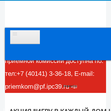
📣 Внимание! 🔥Горячая линия🔥
КОЛЛЕДЖ
ПОСТУПАЮЩИМ
приемной комиссии доступна по:
ОБУЧАЮЩИМСЯ
тел:+7 (40141) 3-36-18, E-mail:
ВЫПУСКНИКАМ
РОДИТЕЛЯМ
priemkom@pf.ipc39.ru 📣
Новости
СОТРУДНИКАМ
ПРЕСС-ЦЕНТР
Обркредит в СПО