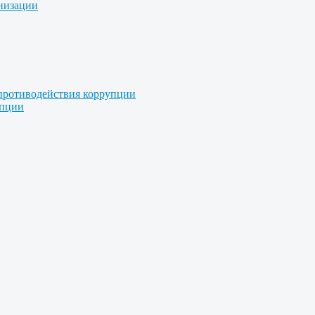
анизации
противодействия коррупции
упции