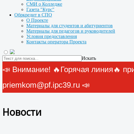
СМИ о Колледже
Газета "Курс"
Обркредит в СПО
О Проекте
Материалы для студентов и абитуриентов
Материалы для педагогов и руководителей
Условия предоставления
Контакты оператора Проекта
Искать
📣 Внимание! 🔥Горячая линия🔥 прие
priemkom@pf.ipc39.ru 📣
Новости