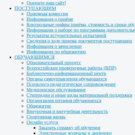
Оцените наш сайт!
ПОСТУПАЮЩИМ
Приемная комиссия
Информация о приёме
Контрольные цифры приёма, стоимость и сроки об
Информация о наборе по программам дополнительн
Результаты вступительных испытаний
Сведения о ходе приема документов поступающих
Информация о зачислении
Информация по общежитию
ОБУЧАЮЩИМСЯ
Образовательный процесс
Всероссийские проверочные работы (ВПР)
Библиотечно-информационный центр
Органы самоуправления обучающихся
Психолого-педагогическое сопровождение
Медицинское обслуживание
Стипендии и иные виды материальной поддержки
Организация питания обучающихся
Общежитие
Внеурочная и внеучебная деятельность
Спортивная жизнь
Онлайн услуги
Заказать справку об обучении
Электронные журналы и дневники