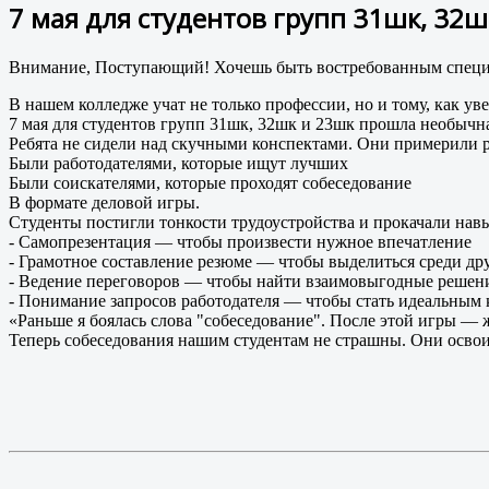
7 мая для студентов групп 31шк, 32
Внимание, Поступающий! Хочешь быть востребованным специа
В нашем колледже учат не только профессии, но и тому, как уве
7 мая для студентов групп 31шк, 32шк и 23шк прошла необычн
Ребята не сидели над скучными конспектами. Они примерили 
Были работодателями, которые ищут лучших
Были соискателями, которые проходят собеседование
В формате деловой игры.
Студенты постигли тонкости трудоустройства и прокачали навы
- Самопрезентация — чтобы произвести нужное впечатление
- Грамотное составление резюме — чтобы выделиться среди др
- Ведение переговоров — чтобы найти взаимовыгодные решен
- Понимание запросов работодателя — чтобы стать идеальным
«Раньше я боялась слова "собеседование". После этой игры — 
Теперь собеседования нашим студентам не страшны. Они освои