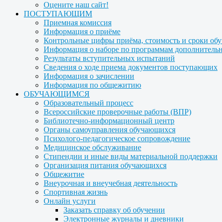
Оцените наш сайт!
ПОСТУПАЮЩИМ
Приемная комиссия
Информация о приёме
Контрольные цифры приёма, стоимость и сроки об
Информация о наборе по программам дополнительн
Результаты вступительных испытаний
Сведения о ходе приема документов поступающих
Информация о зачислении
Информация по общежитию
ОБУЧАЮЩИМСЯ
Образовательный процесс
Всероссийские проверочные работы (ВПР)
Библиотечно-информационный центр
Органы самоуправления обучающихся
Психолого-педагогическое сопровождение
Медицинское обслуживание
Стипендии и иные виды материальной поддержки
Организация питания обучающихся
Общежитие
Внеурочная и внеучебная деятельность
Спортивная жизнь
Онлайн услуги
Заказать справку об обучении
Электронные журналы и дневники