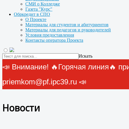
СМИ о Колледже
Газета "Курс"
Обркредит в СПО
О Проекте
Материалы для студентов и абитуриентов
Материалы для педагогов и руководителей
Условия предоставления
Контакты оператора Проекта
Искать
📣 Внимание! 🔥Горячая линия🔥 прие
priemkom@pf.ipc39.ru 📣
Новости