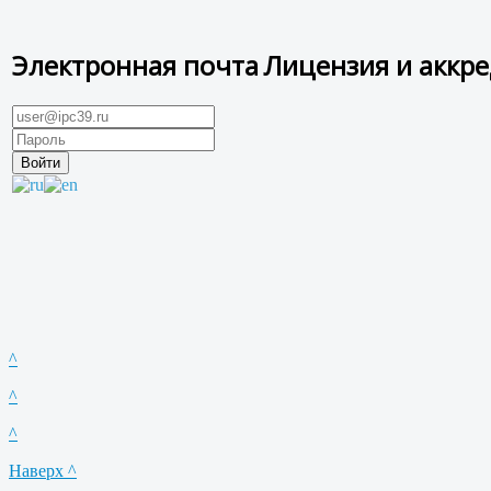
Электронная почта
Лицензия и аккр
^
^
^
Наверх ^