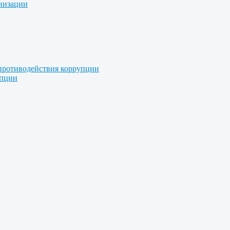
анизации
противодействия коррупции
упции