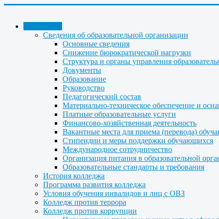
КОЛЛЕДЖ
Сведения об образовательной организации
Основные сведения
Снижение бюрократической нагрузки
Структура и органы управления образователь
Документы
Образование
Руководство
Педагогический состав
Материально-техническое обеспечение и осна
Платные образовательные услуги
Финансово-хозяйственная деятельность
Вакантные места для приема (перевода) обуч
Стипендии и меры поддержки обучающихся
Международное сотрудничество
Организация питания в образовательной орг
Образовательные стандарты и требования
История колледжа
Программа развития колледжа
Условия обучения инвалидов и лиц с ОВЗ
Колледж против террора
Колледж против коррупции