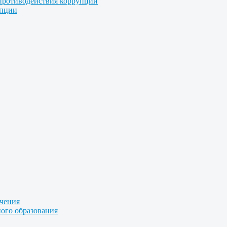
противодействия коррупции
упции
учения
ого образования