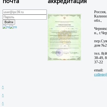
почта
аккредитация
Россия,
Калини
обл.,
Черняхо
н., г.Че
пер.Сув
дом №2
тел. 8(4
38-49, 8
37-22
email:
college
^
^
^