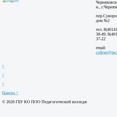
Черняховск
н., г.Чернях
пер.Суворо
дом №2
тел. 8(40141
38-49, 8(401
37-22
email:
college@ipc
^
^
^
Наверх ^
© 2026 ГБУ КО ПОО Педагогический колледж