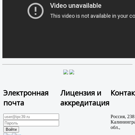
Электронная
Лицензия и
Конта
почта
аккредитация
Россия, 238
Калинингра
обл.,