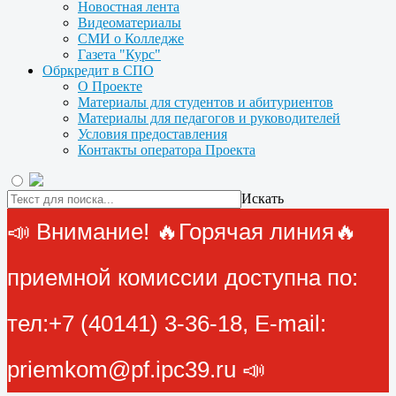
Новостная лента
Видеоматериалы
СМИ о Колледже
Газета "Курс"
Обркредит в СПО
О Проекте
Материалы для студентов и абитуриентов
Материалы для педагогов и руководителей
Условия предоставления
Контакты оператора Проекта
Искать
📣 Внимание! 🔥Горячая линия🔥
приемной комиссии доступна по:
тел:+7 (40141) 3-36-18, E-mail:
priemkom@pf.ipc39.ru 📣